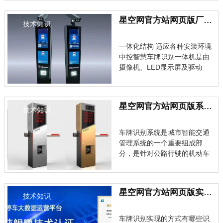
件基础一般包括触发设备(监测
车辆是否进入视野)、摄像设
星空网官方站网页版厂家带您了解智慧车牌识别一体机的特点
备、照明设备、图像采集设
技术知识
备、识别车牌号码的处理机(如
计算机)等，其软件核心包括车
一体化结构 适应各种安装环境
牌定位···
中控智慧车牌识别一体机是由
摄像机、LED显示屏及驱动
板、补光灯等组成，整体设计
小巧灵活，便于组装和调节。
摄像机外罩合金材质不锈钢防
星空网官方站网页版系统特点有哪些？
护罩，保证摄像机能够在有灰
技术知识
尘、雨水、高低温等室外复杂
环境下正常使用。该一体机的
车牌识别系统是城市智能交通
箱体规格···
管理系统的一个重要组成部
分，是针对公路行驶的机动车
辆进行实时监控的智能化交通
系统，随着城市交通智能化的
深入，智能交通系统正向系统
星空网官方站网页版实现的方式有哪些
化方向发展。目前的ITS系统不
技术知识
再是简单的车辆处理系统，而
是含盖道路监控、车辆记录、
车牌识别实现的方式有哪些识