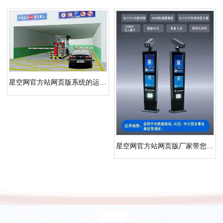
星空网官方站网页版系统的运作流程看完你就懂了
星空网官方站网页版厂家带您了解智慧车牌识别一体机的特点