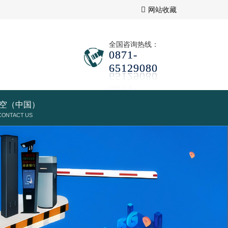
网站收藏
全国咨询热线：
0871-
65129080
空（中国）